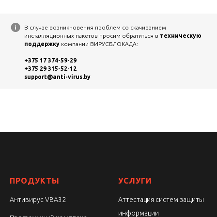
В случае возникновения проблем со скачиванием
инсталляционных пакетов просим обратиться в
техническую
поддержку
компании ВИРУСБЛОКАДА:
+375 17 374-59-29
+375 29 315-52-12
support@anti-virus.by
ПРОДУКТЫ
УСЛУГИ
Антивирус VBA32
Аттестация систем защиты
информации